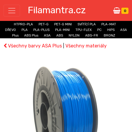
Filamantra.cz
0
HTPRO-PLA
PET-G
PET-G MINI
SVÍTÍCÍ PLA
PLA-MAT
DŘEVO
PLA
PLA-PLUS
PLA-MINI
TPU-FLEX
PC
HIPS
ASA
Plus
ABS Plus
ASA
ABS
NYLON
ABS-FR
BRONZ
Všechny barvy ASA Plus
|
Všechny materiály