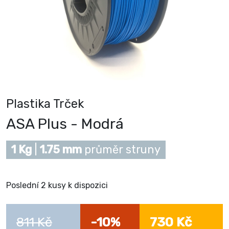
Plastika Trček
ASA Plus - Modrá
1 Kg
|
1.75 mm
průměr struny
Poslední 2 kusy k dispozici
811 Kč
-10%
730 Kč