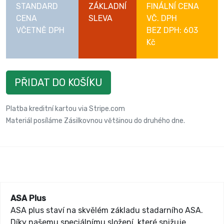
STANDARD
ZÁKLADNÍ
FINÁLNÍ CENA
CENA
SLEVA
VČ. DPH
VČETNĚ DPH
BEZ DPH: 603
Kč
PŘIDAT DO KOŠÍKU
Platba kreditní kartou via Stripe.com
Materiál posíláme Zásilkovnou většinou do druhého dne.
ASA Plus
ASA plus staví na skvělém základu stadarního ASA.
Díky našemu speciálnímu složení, které snižuje