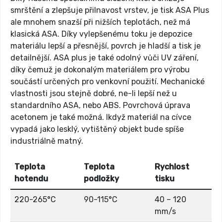
smrštění a zlepšuje přilnavost vrstev, je tisk ASA Plus
ale mnohem snazší při nižších teplotách, než má
klasická ASA. Díky vylepšenému toku je depozice
materiálu lepší a přesnější, povrch je hladší a tisk je
detailnější. ASA plus je také odolný vůči UV záření,
díky čemuž je dokonalým materiálem pro výrobu
součástí určených pro venkovní použití. Mechanické
vlastnosti jsou stejně dobré, ne-li lepší než u
standardního ASA, nebo ABS. Povrchová úprava
acetonem je také možná. Ikdyž materiál na cívce
vypadá jako lesklý, vytištěný objekt bude spíše
industriálně matný.
Teplota
Teplota
Rychlost
hotendu
podložky
tisku
220-265°C
90-115°C
40 – 120
mm/s