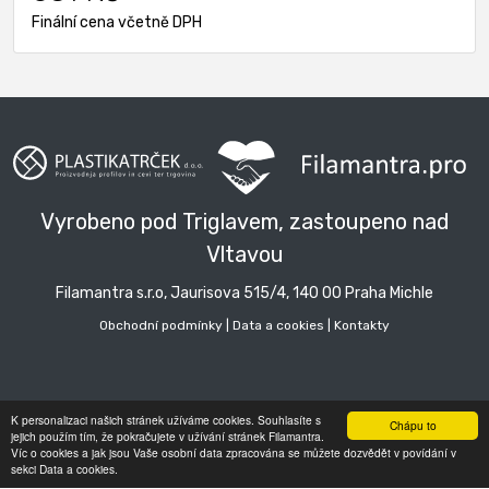
Finální cena včetně DPH
Vyrobeno pod Triglavem, zastoupeno nad
Vltavou
Filamantra s.r.o, Jaurisova 515/4, 140 00 Praha Michle
Obchodní podmínky
|
Data a cookies
|
Kontakty
K personalizaci našich stránek užíváme cookies. Souhlasíte s
Chápu to
jejich použím tím, že pokračujete v užívání stránek Filamantra.
Víc o cookies a jak jsou Vaše osobní data zpracována se můžete dozvědět v povídání v
sekci Data a cookies.