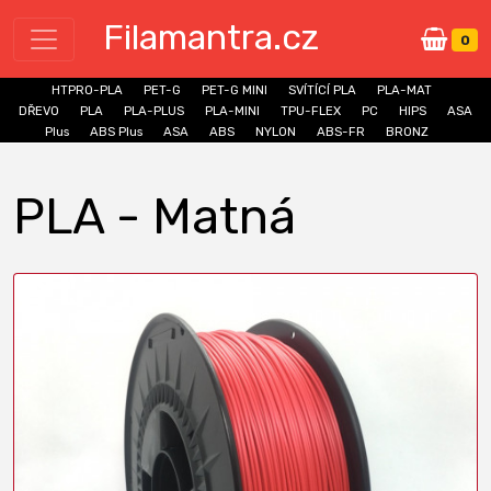
Filamantra.cz
0
HTPRO-PLA
PET-G
PET-G MINI
SVÍTÍCÍ PLA
PLA-MAT
DŘEVO
PLA
PLA-PLUS
PLA-MINI
TPU-FLEX
PC
HIPS
ASA
Plus
ABS Plus
ASA
ABS
NYLON
ABS-FR
BRONZ
PLA - Matná