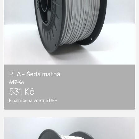
PLA - Šedá matná
617 Kč
531 Kč
Finální cena včetně DPH