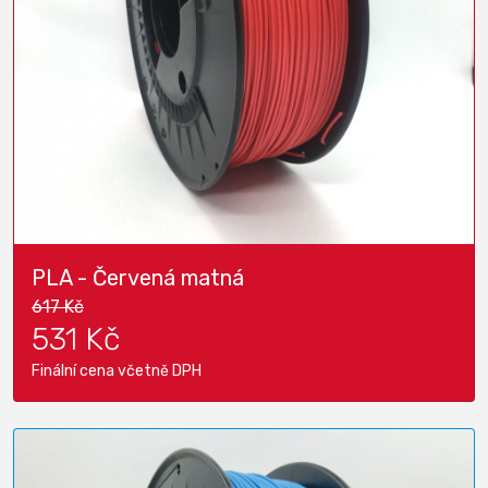
PLA - Červená matná
617 Kč
531 Kč
Finální cena včetně DPH